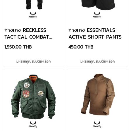
LEO WALLET
Crd Rapid
Rectangle Tool
Neck ID Pouch
Pouch
Pannier Rack
Ramo Lec
Multi-leg
Pouch
Pouch
Pouch
กางเกง RECKLESS
กางเกง ESSENTIALS
TACTICAL COMBAT
ACTIVE SHORT PANTS
Reticulum
Schnel Battle
Hybrid
PANTS
1,950.00 THB
450.00 THB
Slim Backpack
Backpack
Briefcase
CORDUR...
Backpack
มีหลายคุณสมบัติให้เลือก
มีหลายคุณสมบัติให้เลือก
Ventilation
Vietnam Tiger
Libra Suitcase
Mesh Bag
Stripe Helmet
Ba...
Muto Urban
Helmat
O.T.A Chest
Mini Bag
Support Strap
Bag
Hybrid
YKK TITAN
TAD URBAN
Evolution
URBAN
TACTICAL
Waist Rig
TACTICAL
BELT