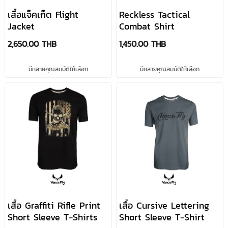
BELT
เสื้อแจ็คเก็ต Flight
Reckless Tactical
Jacket
Combat Shirt
Nico Pure
Multi Tactical
PLASTIC
2,650.00 THB
1,450.00 THB
Mask + Neck
Apron
WATER
Strap
BOTTLE
มีหลายคุณสมบัติให้เลือก
มีหลายคุณสมบัติให้เลือก
Trap Reel
Utility
Fleece Leon
Holder Pin on
Survival
Watch Cap
Reel
Tactical Scis...
Fleece Earflap
Activity Air
RVS Doubling
Hat
Mesh Cap
Visor Velcro
Cap
Infinity Buff
Bros Velcro
Stinger Urban
Trucker Cap
Mesh Cap Hat
Short Pants
Span...
เสื้อ Graffiti Rifle Print
เสื้อ Cursive Lettering
Short Sleeve T-Shirts
Short Sleeve T-Shirt
Hydra Tactical
Majesty
Luke Range