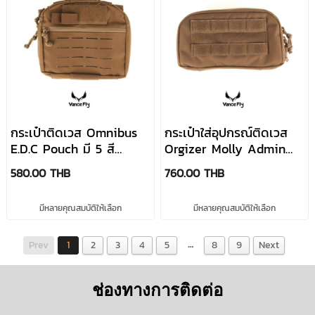
กระเป๋าติดเวส Omnibus
กระเป๋าใส่อุปกรณ์ติดเวส
E.D.C Pouch มี 5 สี
Orgizer Molly Admin
แบรนด์ VanceFly
Pouch มี 5 สี แบรนด์
580.00 THB
760.00 THB
VamceFly
มีหลายคุณสมบัติให้เลือก
มีหลายคุณสมบัติให้เลือก
…
Prev
1
2
3
4
5
8
9
Next
ช่องทางการติดต่อ