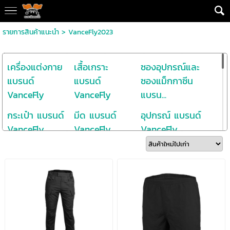
รายการสินค้าแนะนำ
>
VanceFly2023
เครื่องแต่งกาย
เสื้อเกราะ
ซองอุปกรณ์และ
แบรนด์
แบรนด์
ซองแม็กกาซีน
VanceFly
VanceFly
แบรน...
กระเป๋า แบรนด์
มีด แบรนด์
อุปกรณ์ แบรนด์
VanceFly
VanceFly
VanceFly
PYXIS MULTI
Savior Bucket
Variato Admin
PURPOSE
Pouch
Pouch
POUCH
Urban fold
Romeo Utility
ORDO NECK ID
tactical pouch
Pouch
POUCH