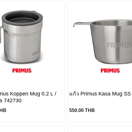
imus Koppen Mug 0.2 L /
แก้ว Primus Kasa Mug SS
ss 742730
THB
550.00 THB