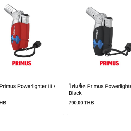
rimus Powerlighter III /
ไฟแซ็ค Primus Powerlighter
Black
THB
790.00 THB