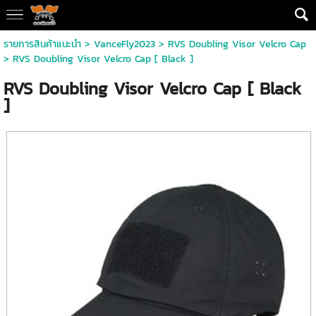
รายการสินค้าแนะนำ
>
VanceFly2023
>
RVS Doubling Visor Velcro Cap
> RVS Doubling Visor Velcro Cap [ Black ]
RVS Doubling Visor Velcro Cap [ Black
]