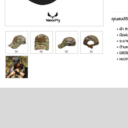
คุณสมบัติ
ผ้า 
มีแผ
ระบา
ด้าน
ใส่ไ
หมวก