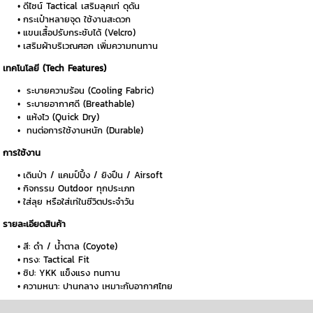
ดีไซน์ Tactical เสริมลุคเท่ ดุดัน
กระเป๋าหลายจุด ใช้งานสะดวก
แขนเสื้อปรับกระชับได้ (Velcro)
เสริมผ้าบริเวณศอก เพิ่มความทนทาน
เทคโนโลยี (Tech Features)
ระบายความร้อน (Cooling Fabric)
ระบายอากาศดี (Breathable)
แห้งไว (Quick Dry)
ทนต่อการใช้งานหนัก (Durable)
การใช้งาน
เดินป่า / แคมป์ปิ้ง / ยิงปืน / Airsoft
กิจกรรม Outdoor ทุกประเภท
ใส่ลุย หรือใส่เท่ในชีวิตประจำวัน
รายละเอียดสินค้า
สี: ดำ / น้ำตาล (Coyote)
ทรง: Tactical Fit
ซิป: YKK แข็งแรง ทนทาน
ความหนา: ปานกลาง เหมาะกับอากาศไทย