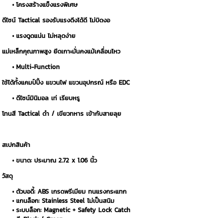
โครงสร้างแข็งแรงพิเศษ
ดีไซน์ Tactical รองรับแรงดึงได้ดี ไม่บิดงอ
แรงดูดแน่น ไม่หลุดง่าย
แม่เหล็กคุณภาพสูง ยึดเกาะมั่นคงแม้เคลื่อนไหว
Multi-Function
ใช้ได้ทั้งแคมป์ปิ้ง แขวนไฟ แขวนอุปกรณ์ หรือ EDC
ดีไซน์มินิมอล เท่ เรียบหรู
โทนสี Tactical ดำ / เขียวทหาร เข้ากับสายลุย
สเปกสินค้า
ขนาด: ประมาณ 2.72 x 1.06 นิ้ว
วัสดุ
ตัวบอดี้: ABS เกรดพรีเมียม ทนแรงกระแทก
แกนล็อก: Stainless Steel ไม่เป็นสนิม
ระบบล็อก: Magnetic + Safety Lock Catch