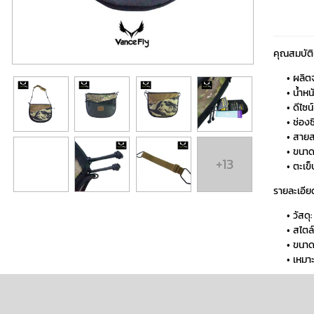
คุณสมบัติ
ผลิต
น้ำห
ดีไซ
ช่อง
สายส
ขนาด
+13
ตะเข
รายละเอีย
วัสด
สไตล์
ขนาด
เหมาะ