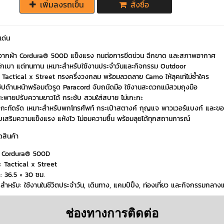
เพิ่มลงรถเข็น
สั่งซื้อ
เด่น
จากผ้า Cordura® 500D แข็งแรง ทนต่อการขีดข่วน ฉีกขาด และสภาพอากาศ
นักเบา แต่ทนทาน เหมาะสำหรับใช้งานประจำวันและกิจกรรม Outdoor
น์ Tactical x Street ทรงครึ่งวงกลม พร้อมลวดลาย Camo ให้ลุคเท่ไม่ซ้ำใคร
ซิปด้านหน้าพร้อมตัวรูด Paracord จับถนัดมือ ใช้งานสะดวกแม้สวมถุงมือ
ะพายปรับความยาวได้ กระชับ สวมใส่สบาย ไม่เกะกะ
กะทัดรัด เหมาะสำหรับพกโทรศัพท์ กระเป๋าสตางค์ กุญแจ พาวเวอร์แบงก์ และของ
็บเสริมความแข็งแรง แห้งไว ไม่อมความชื้น พร้อมลุยได้ทุกสถานการณ์
ดสินค้า
ุ: Cordura® 500D
: Tactical x Street
: 36.5 × 30 ซม.
สำหรับ: ใช้งานในชีวิตประจำวัน, เดินทาง, แคมป์ปิ้ง, ท่องเที่ยว และกิจกรรมกลาง
ช่องทางการติดต่อ