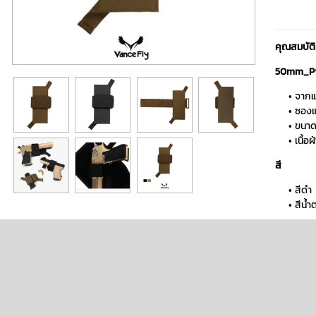
คุณสมบัติ
50mm_Pis
จากแ
ซองแ
ขนาด
เนื้
สี
สีดำ
สีน้ำ