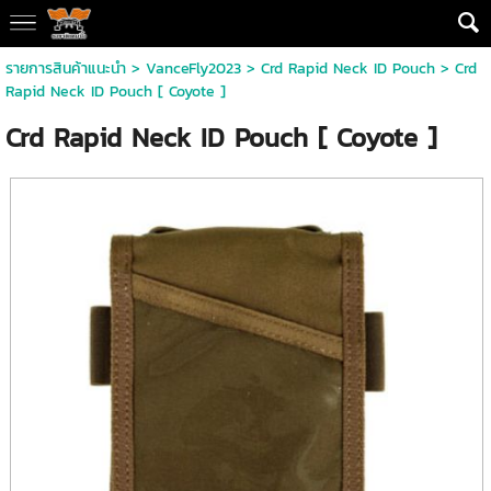
รายการสินค้าแนะนำ
>
VanceFly2023
>
Crd Rapid Neck ID Pouch
> Crd
Rapid Neck ID Pouch [ Coyote ]
Crd Rapid Neck ID Pouch [ Coyote ]