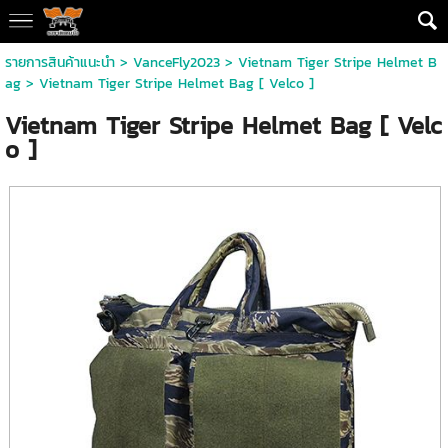
รายการสินค้าแนะนำ
>
VanceFly2023
>
Vietnam Tiger Stripe Helmet B
ag
> Vietnam Tiger Stripe Helmet Bag [ Velco ]
Vietnam Tiger Stripe Helmet Bag [ Velc
o ]