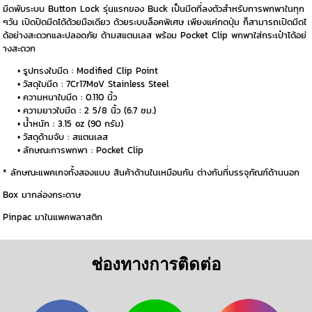
มีดพับระบบ Button Lock รุ่นแรกของ Buck เป็นมีดที่ลงตัวสำหรับการพกพาในทุก
ๆวัน เปิดปิดมีดได้ด้วยมือเดียว ด้วยระบบล็อคพิเศษ เพียงแค่กดปุ่ม ก็สามารถเปิดมีดไ
ด้อย่างสะดวกและปลอดภัย ด้ามสแตนเลส พร้อม Pocket Clip พกพาใส่กระเป๋าได้อย่
างสะดวก
รูปทรงใบมีด : Modified Clip Point
วัสดุใบมีด : 7Cr17MoV Stainless Steel
ความหนาใบมีด : 0.110 นิ้ว
ความยาวใบมีด : 2 5/8 นิ้ว (6.7 ซม.)
น้ำหนัก : 3.15 oz (90 กรัม)
วัสดุด้ามจับ : สแตนเลส
ลักษณะการพกพา : Pocket Clip
* ลักษณะแพคเกจทั้งสองแบบ สินค้าด้านในเหมือนกัน ต่างกันที่บรรจุภัณฑ์ด้านนอก
Box มากล่องกระดาษ
Pinpac มาในแพคพลาสติก
ช่องทางการติดต่อ