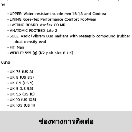
าง
UPPER: Water-resistant suede mm 1,6-1,8 and Cordura
LINING: Gore-Tex Performance Comfort Footwear
LASTING BOARD: Asoflex 00 MR
ANATOMIC FOOTBED: Lite 2
SOLE: Asolo/Vibram Duo Radiant with Megagrip compound (rubber
-dual density eva)
FIT: Man
WEIGHT: 595 (g) (1/2 pair size 8 UK)
ขนาด
UK 7.5 (US 8)
UK 8 (US 8.5)
UK 8.5 (US 9)
UK 9 (US 9.5)
UK 9.5 (US 10)
UK 10 (US 10.5)
UK 10.5 (US 11)
ช่องทางการติดต่อ