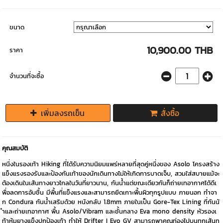
ขนาด
10,900.00 THB
ราคา
จำนวนที่จะซื้อ
เพิ่มลงรถเข็น
สั่งซื้อ
คุณสมบัติ
หนึ่งในรองเท้า Hiking ที่ได้รับความนิยมแพร่หลายที่สุดคู่หนึ่งของ Asolo โครงสร้าง
แข็งแรงรองรับและป้องกันเท้าของนักเดินทางไม่ให้เกิดการบาดเจ็บ, สวมใส่สบายแม้จะ
ต้องเดินในเส้นทางยาวไกลในวันที่ยาวนาน, กันน้ำแต่ขณะเดียวกันก็ถ่ายเทอากาศได้ดีเ
พื่อลดการอับชื้น มีพื้นที่แข็งแรงและสามารถยึดเกาะพื้นผิวทุกรูปแบบ ภายนอก ทำจา
ก Condura กันน้ำเสริมด้วย หนังกลับ 1.8mm ภายในเป็น Gore-Tex Lining ที่กันน้
ำและถ่ายเทอากาศ พื้น Asolo/Vibram และชั้นกลาง Eva mono density หัวรองเ
ท้าหุ้มยางแข็งปกป้องเท้า ทำให้ Drifter I Evo GV สามารถพาคุณท่องไปบนทุกเส้นท