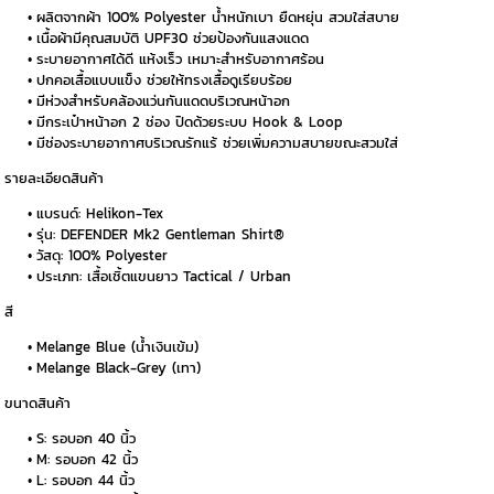
ผลิตจากผ้า 100% Polyester น้ำหนักเบา ยืดหยุ่น สวมใส่สบาย
เนื้อผ้ามีคุณสมบัติ UPF30 ช่วยป้องกันแสงแดด
ระบายอากาศได้ดี แห้งเร็ว เหมาะสำหรับอากาศร้อน
ปกคอเสื้อแบบแข็ง ช่วยให้ทรงเสื้อดูเรียบร้อย
มีห่วงสำหรับคล้องแว่นกันแดดบริเวณหน้าอก
มีกระเป๋าหน้าอก 2 ช่อง ปิดด้วยระบบ Hook & Loop
มีช่องระบายอากาศบริเวณรักแร้ ช่วยเพิ่มความสบายขณะสวมใส่
รายละเอียดสินค้า
แบรนด์: Helikon-Tex
รุ่น: DEFENDER Mk2 Gentleman Shirt®
วัสดุ: 100% Polyester
ประเภท: เสื้อเชิ้ตแขนยาว Tactical / Urban
สี
Melange Blue (น้ำเงินเข้ม)
Melange Black-Grey (เทา)
ขนาดสินค้า
S: รอบอก 40 นิ้ว
M: รอบอก 42 นิ้ว
L: รอบอก 44 นิ้ว