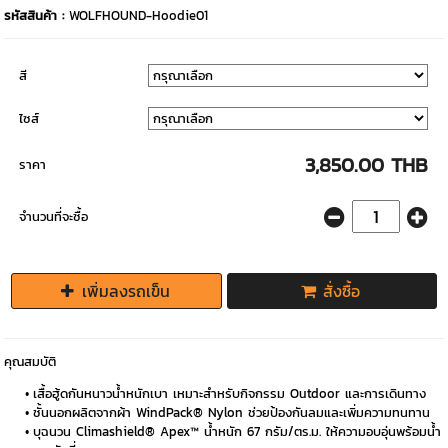
รหัสสินค้า :
WOLFHOUND-Hoodie01
สี
ไซส์
3,850.00 THB
ราคา
จำนวนที่จะซื้อ
เพิ่มลงรถเข็น
สั่งซื้อ
คุณสมบัติ
เสื้อฮู้ดกันหนาวน้ำหนักเบา เหมาะสำหรับกิจกรรม Outdoor และการเดินทาง
ชั้นนอกผลิตจากผ้า WindPack® Nylon ช่วยป้องกันลมและเพิ่มความทนทาน
บุฉนวน Climashield® Apex™ น้ำหนัก 67 กรัม/ตร.ม. ให้ความอบอุ่นพร้อมน้ำ