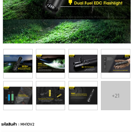
+21
รหัสสินค้า :
MH10V2