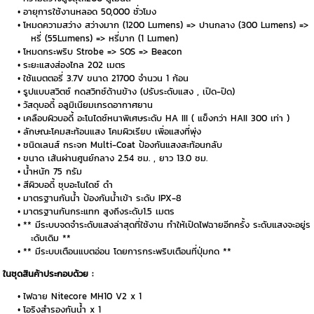
อายุการใช้งานหลอด 50,000 ชั่วโมง
โหมดความสว่าง สว่างมาก (1200 Lumens) => ปานกลาง (300 Lumens) =>
หรี่ (55Lumens) => หรี่มาก (1 Lumen)
โหมดกระพริบ Strobe => SOS => Beacon
ระยะแสงส่องไกล 202 เมตร
ใช้แบตตอรี่ 3.7V ขนาด 21700 จำนวน 1 ก้อน
รูปแบบสวิตซ์ กดสวิทซ์ด้านข้าง (ปรับระดับแสง , เปิด-ปิด)
วัสดุบอดี้ อลูมิเนียมเกรดอากาศยาน
เคลือบผิวบอดี้ อะโนไดซ์หนาพิเศษระดับ HA III ( แข็งกว่า HAII 300 เท่า )
ลักษณะโคมสะท้อนแสง โคมผิวเรียบ เพิ่อแสงที่พุ่ง
ชนิดเลนส์ กระจก Multi-Coat ป้องกันแสงสะท้อนกลับ
ขนาด เส้นผ่านศูนย์กลาง 2.54 ซม. , ยาว 13.0 ซม.
น้ำหนัก 75 กรัม
สีผิวบอดี้ ชุบอะโนไดซ์ ดำ
มาตรฐานกันน้ำ ป้องกันน้ำเข้า ระดับ IPX-8
มาตรฐานกันกระแทก สูงถึงระดับ1.5 เมตร
** มีระบบจดจำระดับแสงล่าสุดที่ใช้งาน ทำให้เปิดไฟฉายอีกครั้ง ระดับแสงจะอยู่ร
ะดับเดิม **
** มีระบบเตือนแบตอ่อน โดยการกระพริบเตือนที่ปุ่มกด **
ในชุดสินค้าประกอบด้วย :
ไฟฉาย Nitecore MH10 V2 x 1
โอริงสำรองกันน้ำ x 1