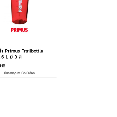
้ำ Primus Trailbottle
.6 L มี 3 สี
THB
มีหลายคุณสมบัติให้เลือก